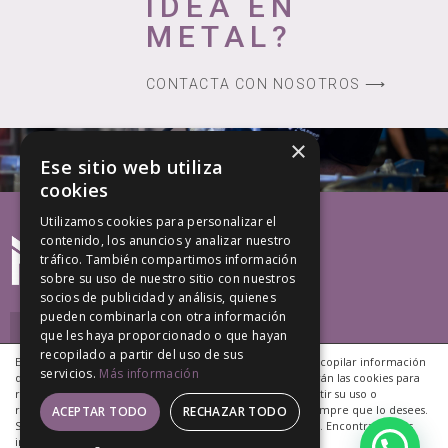
IDEA EN
METAL?
CONTACTA CON NOSOTROS ⟶
×
Ese sitio web utiliza
cookies
Utilizamos cookies para personalizar el
contenido, los anuncios y analizar nuestro
tráfico. También compartimos información
sobre su uso de nuestro sitio con nuestros
socios de publicidad y análisis, quienes
pueden combinarla con otra información
que les haya proporcionado o que hayan
recopilado a partir del uso de sus
Este sitio web utiliza cookies propias y de terceros para recopilar información
servicios.
Más información
que ayuda a optimizar tu visita a sus páginas. NO se utilizarán las cookies para
recoger información de carácter personal. Puedes permitir su uso o
rechazarlo, también puedes cambiar su configuración siempre que lo desees.
ACEPTAR TODO
RECHAZAR TODO
Copyright © 2020 Marrero Monzón, S.L.
Si continúas navegando, consideramos que aceptas tu uso. Encontrarás más
Desarrollo Web EP Soluciones We Talk Marketing
información en nuestra
Política de Cookies
.