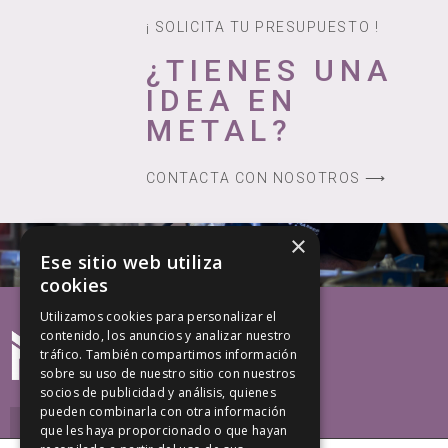
¡ SOLICITA TU PRESUPUESTO !
¿TIENES UNA
IDEA EN
METAL?
CONTACTA CON NOSOTROS ⟶
×
Ese sitio web utiliza
cookies
Utilizamos cookies para personalizar el
contenido, los anuncios y analizar nuestro
tráfico. También compartimos información
sobre su uso de nuestro sitio con nuestros
socios de publicidad y análisis, quienes
pueden combinarla con otra información
que les haya proporcionado o que hayan