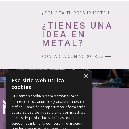
¡ SOLICITA TU PRESUPUESTO !
¿TIENES UNA
IDEA EN
METAL?
CONTACTA CON NOSOTROS ⟶
×
Ese sitio web utiliza
cookies
Utilizamos cookies para personalizar el
contenido, los anuncios y analizar nuestro
tráfico. También compartimos información
sobre su uso de nuestro sitio con nuestros
socios de publicidad y análisis, quienes
pueden combinarla con otra información
que les haya proporcionado o que hayan