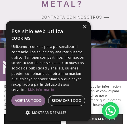
METAL?
CONTACTA CON NOSOTROS ⟶
×
Ese sitio web utiliza
cookies
Utilizamos cookies para personalizar el
contenido, los anuncios y analizar nuestro
tráfico. También compartimos información
sobre su uso de nuestro sitio con nuestros
socios de publicidad y análisis, quienes
pueden combinarla con otra información
que les haya proporcionado o que hayan
recopilado a partir del uso de sus
Este sitio web utiliza cookies propias y de terceros para recopilar información
servicios.
Más información
que ayuda a optimizar tu visita a sus páginas. NO se utilizarán las cookies para
recoger información de carácter personal. Puedes permitir su uso o
rechazarlo, también puedes cambiar su configuración siempre que lo desees.
ACEPTAR TODO
RECHAZAR TODO
Si continúas navegando, consideramos que aceptas tu uso. Encontrarás más
información en nuestra
Política de Cookies
.
MOSTRAR DETALLES
Copyright © 2020 Marrero Monzón, S.L.
Desarrollo Web EP Soluciones We Talk Marketing
ACEPTAR
MÁS INFORMACIÓN