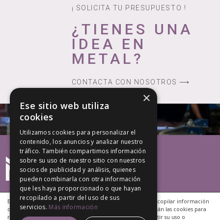
¡ SOLICITA TU PRESUPUESTO !
¿TIENES UNA
IDEA EN
METAL?
CONTACTA CON NOSOTROS ⟶
×
Ese sitio web utiliza
cookies
Utilizamos cookies para personalizar el
contenido, los anuncios y analizar nuestro
tráfico. También compartimos información
sobre su uso de nuestro sitio con nuestros
socios de publicidad y análisis, quienes
pueden combinarla con otra información
que les haya proporcionado o que hayan
recopilado a partir del uso de sus
Este sitio web utiliza cookies propias y de terceros para recopilar información
servicios.
Más información
que ayuda a optimizar tu visita a sus páginas. NO se utilizarán las cookies para
recoger información de carácter personal. Puedes permitir su uso o