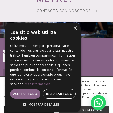
CONTACTA CON NOSOTROS ⟶
×
Ese sitio web utiliza
cookies
Utilizamos cookies para personalizar el
contenido, los anuncios y analizar nuestro
tráfico. También compartimos información
sobre su uso de nuestro sitio con nuestros
socios de publicidad y análisis, quienes
pueden combinarla con otra información
que les haya proporcionado o que hayan
recopilado a partir del uso de sus
Este sitio web utiliza cookies propias y de terceros para recopilar información
servicios.
Más información
que ayuda a optimizar tu visita a sus páginas. NO se utilizarán las cookies para
recoger información de carácter personal. Puedes permitir su uso o
rechazarlo, también puedes cambiar su configuración siempre que lo desees.
ACEPTAR TODO
RECHAZAR TODO
Copyright © 2020 Marrero Monzón, S.L.
Si continúas navegando, consideramos que aceptas tu uso. Encontrarás más
Desarrollo Web EP Soluciones We Talk Marketing
información en nuestra
Política de Cookies
.
MOSTRAR DETALLES
ACEPTAR
MÁS INFORMACIÓN