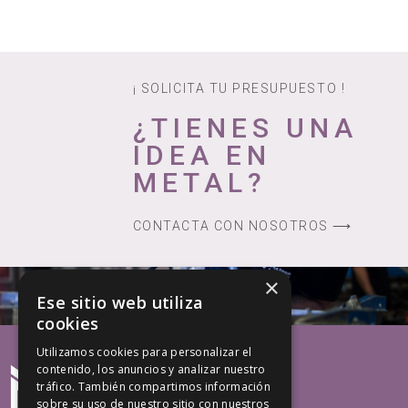
¡ SOLICITA TU PRESUPUESTO !
¿TIENES UNA
IDEA EN
METAL?
CONTACTA CON NOSOTROS ⟶
×
Ese sitio web utiliza
cookies
Utilizamos cookies para personalizar el
contenido, los anuncios y analizar nuestro
tráfico. También compartimos información
sobre su uso de nuestro sitio con nuestros