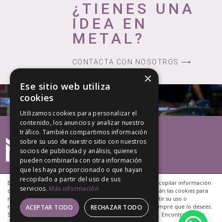
¿TIENES UNA
IDEA EN
METAL?
CONTACTA CON NOSOTROS ⟶
×
Ese sitio web utiliza
cookies
Utilizamos cookies para personalizar el
contenido, los anuncios y analizar nuestro
tráfico. También compartimos información
sobre su uso de nuestro sitio con nuestros
socios de publicidad y análisis, quienes
pueden combinarla con otra información
que les haya proporcionado o que hayan
recopilado a partir del uso de sus
Este sitio web utiliza cookies propias y de terceros para recopilar información
servicios.
Más información
que ayuda a optimizar tu visita a sus páginas. NO se utilizarán las cookies para
recoger información de carácter personal. Puedes permitir su uso o
rechazarlo, también puedes cambiar su configuración siempre que lo desees.
ACEPTAR TODO
RECHAZAR TODO
Si continúas navegando, consideramos que aceptas tu uso. Encontrarás más