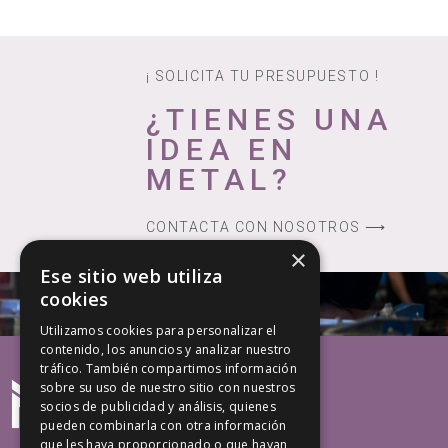
¡ SOLICITA TU PRESUPUESTO !
¿TIENES UNA
IDEA EN
METAL?
CONTACTA CON NOSOTROS ⟶
×
Ese sitio web utiliza
cookies
Utilizamos cookies para personalizar el
contenido, los anuncios y analizar nuestro
tráfico. También compartimos información
sobre su uso de nuestro sitio con nuestros
socios de publicidad y análisis, quienes
pueden combinarla con otra información
que les haya proporcionado o que hayan