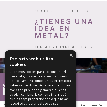
¡ SOLICITA TU PRESUPUESTO !
¿TIENES UNA
IDEA EN
METAL?
CONTACTA CON NOSOTROS ⟶
×
Ese sitio web utiliza
cookies
Utilizamos cookies para personalizar el
contenido, los anuncios y analizar nuestro
tráfico. También compartimos información
sobre su uso de nuestro sitio con nuestros
socios de publicidad y análisis, quienes
pueden combinarla con otra información
que les haya proporcionado o que hayan
recopilado a partir del uso de sus
Este sitio web utiliza cookies propias y de terceros para recopilar información